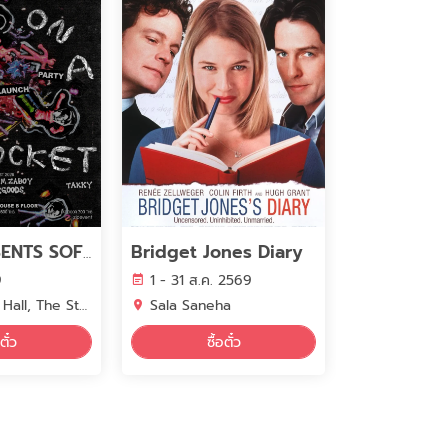
Bridget Jones Diary
ZATO PRESENTS SOFT PINE : LIFE ON A ROCKET ALBUM LAUNCH PARTY
9
1 - 31 ส.ค. 2569
et Ratchada B Floor, Bangkok
Sala Saneha
ตั๋ว
ซื้อตั๋ว