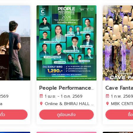
Cave Fant
People Performance Conference (PPC2026) - YEAR OF WORK LIFE INTELLIGENCE
 2569
1 เม.ย. - 1 ต.ค. 2569
1 ก.พ. 2569
ha
Online & BHIRAJ HALL 1-3 (2ND FLOOR) BITEC BANGNA
MBK CENT
อตั๋ว
ดูย้อนหลัง
ซื้อ