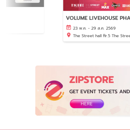
Music & Performa
Marketing Conferenc
Travel
Job & Career
29 ก.ย. 2569
Bitec Bangna
Automobile
Nightlife
Money & Wealth
Shopping
Social Causes
Plants & Animals
Fashion
Business
IT & Tech
Food & Drink