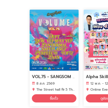
VOL.75 - SANGSOM PRESENTS VOLUME PHASE 7 - DEPT X YEW X YEP MAY YEP X LANDOKMAI X Safeplanet X PURPEECH X TOFU
8 ส.ค. 2569
12 พ.ค. - 1
The Street hall flr.5 The Street Ratchada
Online Eve
ซื้อตั๋ว
ดูย้