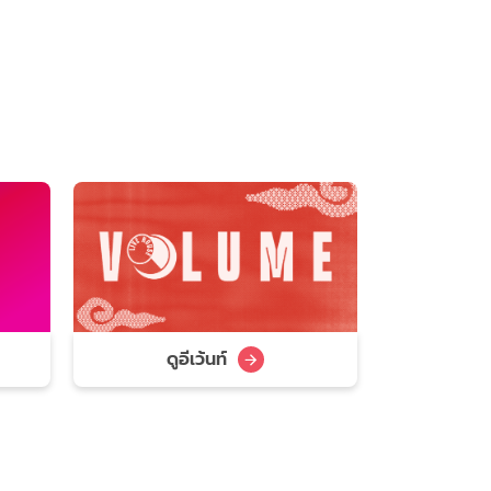
ดูอีเว้นท์
ดู