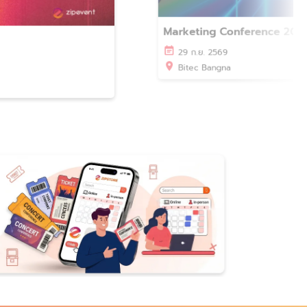
ซื้อตั๋ว
gamescom asia x Tha
30 ต.ค. - 1 พ.ย. 2569
Exhibition Hall 1-4 , Grou