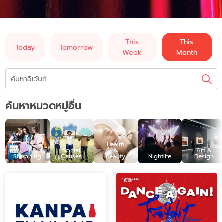
This
This
Today
Tomorrow
Week
Month
ค้นหาหมวดหมู่อื่น
Health
Social
&
Art &
Shopping
Causes
Beauty
Nightlife
Design