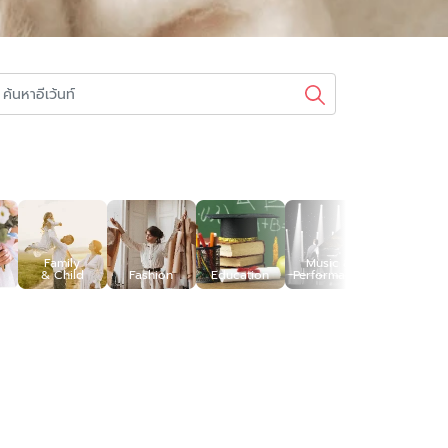
Family
Music &
& Child
Fashion
Education
Performance
Industrial