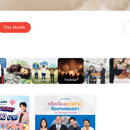
This Month
Money
&
Social
Job &
Wealth
Causes
Festival
Career
Wedding