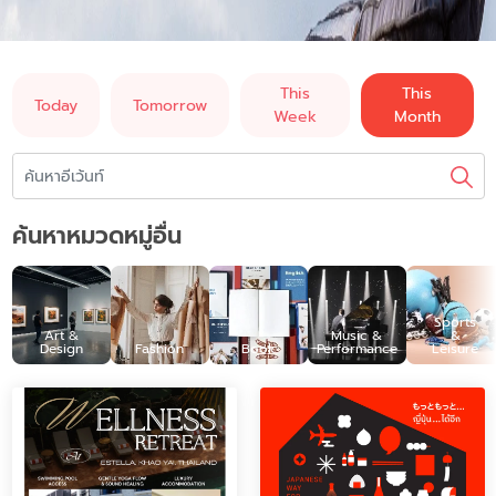
This
This
Today
Tomorrow
Week
Month
ค้นหาหมวดหมู่อื่น
Sports
Art &
Music &
&
Design
Fashion
Book
Performance
Leisure