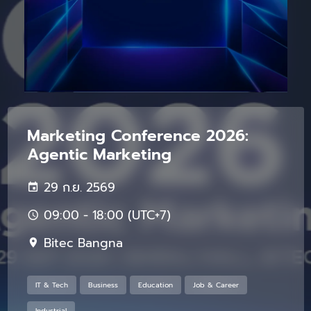
Marketing Conference 2026:
Agentic Marketing
29 ก.ย. 2569
09:00 - 18:00 (UTC+7)
Bitec Bangna
IT & Tech
Business
Education
Job & Career
Industrial