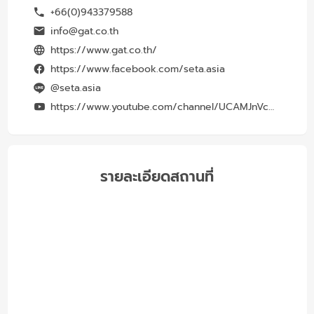
+66(0)943379588
info@gat.co.th
https://www.gat.co.th/
https://www.facebook.com/seta.asia
@seta.asia
https://www.youtube.com/channel/UCAMJnVcB2HZnNDntN61toLQ
รายละเอียดสถานที่