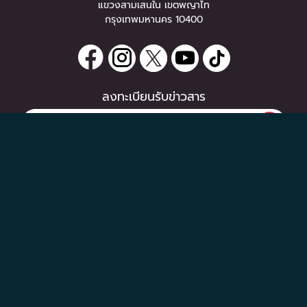
แขวงสามเสนใน เขตพญาไท
กรุงเทพมหานคร 10400
ลงทะเบียนรับข่าวสาร
0 items
|
ซื้อตั๋ว
หากท่านมีคำถาม หรือข้อแนะนำ
ซื้อตั๋ว
กรุณาติดต่อเราได้ที่
Email :
support@zipeventapp.com
Call Center :
02 038 5150
จันทร์-ศุกร์ 10:00-18:00 น.