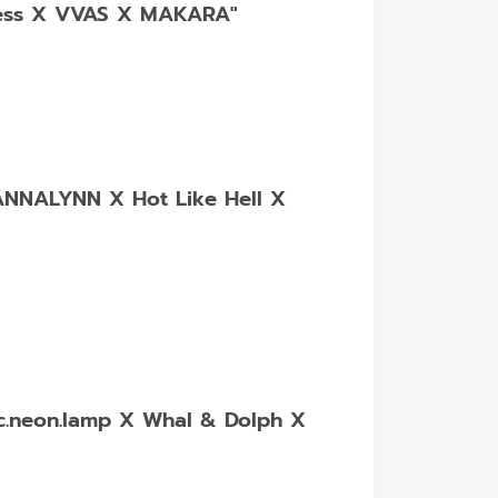
_less X VVAS X MAKARA"
NNALYNN X Hot Like Hell X
c.neon.lamp X Whal & Dolph X