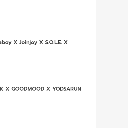
y X Joinjoy X S.O.L.E. X
X SOK X GOODMOOD X YODSARUN