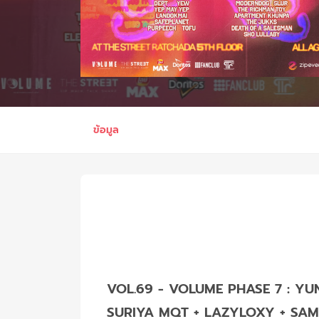
ข้อมูล
VOL.69 - VOLUME PHASE 7 : YU
SURIYA MQT + LAZYLOXY + SAMB