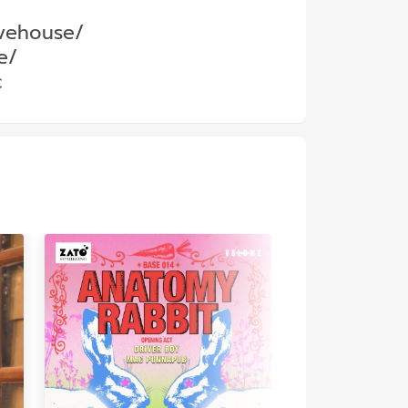
ivehouse/
e/
c