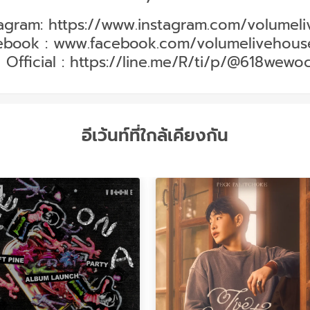
tagram:
https://www.instagram.com/volumel
ebook :
www.facebook.com/volumelivehous
 Official :
https://line.me/R/ti/p/@618wewo
อีเว้นท์ที่ใกล้เคียงกัน