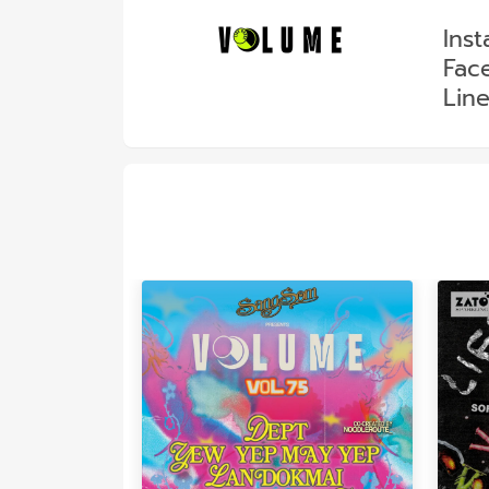
Ins
Fac
Line