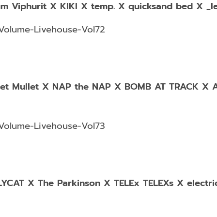
m Viphurit X KIKI X temp. X quicksand bed X 
Volume-Livehouse-Vol72
eet Mullet X NAP the NAP X BOMB AT TRACK X A
Volume-Livehouse-Vol73
YCAT X The Parkinson X TELEx TELEXs X electri