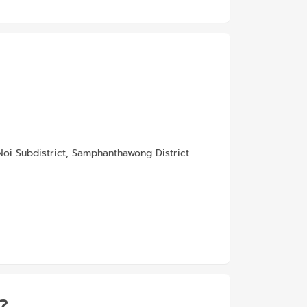
Noi Subdistrict, Samphanthawong District
้?