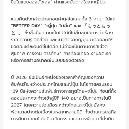
ขึ้นในแบบของตัวเอง” ผ่านแรงบันดาลใจจากญี่ปุ่น
แนวคิดดังกล่าวถ่ายทอดผ่านสโลแกนทั้ง 3 ภาษา ได้แก่
“BETTER DAY” “ญี่ปุ่น...ได้อีก” และ 「もっともっ
と…」
ซึ่งสื่อถึงความเป็นไปได้ที่ไม่สิ้นสุดในการนำเรื่อง
ราว ความรู้ วิถีชีวิต และแนวคิดจากญี่ปุ่นมาต่อยอดให้
ชีวิตในแต่ละวันดีขึ้นได้อีก ไม่ว่าจะเป็นด้านการใช้ชีวิต
สุขภาพ การงาน การศึกษา การท่องเที่ยว งานอดิเรก
หรือการสร้างอนาคตในแบบของตัวเอง
ปี 2026 ยังเป็นอีกหนึ่งช่วงเวลาสำคัญของความ
สัมพันธ์ระหว่างประเทศไทยและญี่ปุ่น ในโอกาสครบรอบ
139 ปีแห่งความสัมพันธ์ทางการทูตไทย–ญี่ปุ่น ก่อนที่ทั้ง
สองประเทศจะก้าวเข้าสู่ปีที่ 140 อย่างเป็นทางการในปี
2027 โดยความร่วมมือระหว่างไทยและญี่ปุ่นยังคง
พัฒนาอย่างต่อเนื่องในหลากหลายมิติ ทั้งด้านเศรษฐกิจ
การศึกษา เทคโนโลยี นวัตกรรม และการพัฒนาที่ยั่งยืน