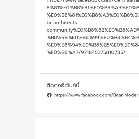
https://www.facebook.com/Cent
8%81%E0%B8%81%E0%B8%A3%E0%B
%E0%B8%81%E0%B8%A3%E0%B8%B
bi-architects-
community%E0%B8%82%E0%B8%A
%B8%9B%E0%B8%99%E0%B8%B4%E
%E0%B8%94%E0%B8%B5%E0%B9%8
%E0%B8%A7/971845375810785/
ติดต่ออีเว้นท์นี้
https://www.facebook.com/Baan.Modern