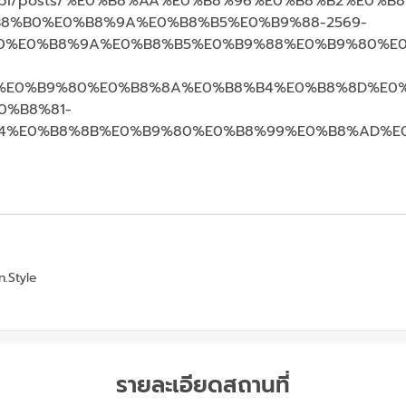
ralkrabi/posts/%E0%B8%AA%E0%B8%96%E0%B8%B2%E
8%B0%E0%B8%9A%E0%B8%B5%E0%B9%88-2569-
0%E0%B8%9A%E0%B8%B5%E0%B9%88%E0%B9%80%E0
D%E0%B9%80%E0%B8%8A%E0%B8%B4%E0%B8%8D%E0
0%B8%81-
4%E0%B8%8B%E0%B9%80%E0%B8%99%E0%B8%AD%E
.Style
รายละเอียดสถานที่