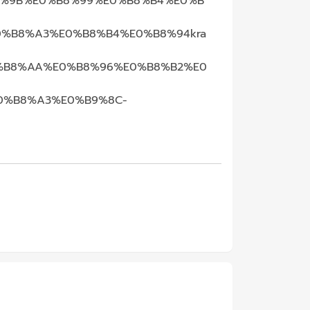
0%B8%9B%E0%B8%99%E0%B8%B4%E0%B
%B8%A3%E0%B8%B4%E0%B8%94kra
%B8%AA%E0%B8%96%E0%B8%B2%E0
0%B8%A3%E0%B9%8C-