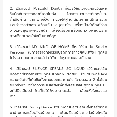
2. เวิร์คชอป Peaceful Death ที่ช่วยให้เราวางแผนชีวิตเพื่อ
รับมือกับการจากลาที่คาดไม่ถึง โดยกระบวนการที่เกิดขึ้นจะ
ดำเนินผ่าน ‘เกมไพ่ไขชีวิต’ ที่ช่วยให้ผู้คนได้มีโอกาสได้ใคร่ครวญ
และสำรวจตัวเอง พร้อมกับ ‘สมุดเบาใจ’ เครื่องมือสำคัญที่ช่วย
วางแผนสุขภาพล่วงหน้า เพื่อเตรียมการรับมือความพลัดพราก
สูญเสียอย่างเข้าใจมันมากที่สุด
3. เวิร์คชอป MY KIND OF HOME ที่เราได้ร่วมกับ Studio
Persona ในการสร้างกิจกรรมบูรณาการทางศิลปะเพื่อให้ทุกคน
ได้หาความหมายของคำว่า ‘บ้าน’ ในรูปแบบของตัวเอง
4. เวิร์คชอป SILENCE SPEAKS SO LOUD เวิร์คชอปเชิง
ทดลองที่เราอยากชวนทุกคนมาลอง ‘เงียบ’ ร่วมกันเพื่อรับฟัง
ความเป็นไปที่เกิดขึ้นทั้งภายนอกและภายใน โดยตลอด 2 ชั่วโมง
ผู้เข้าร่วมจะได้ทำกิจกรรมไร้เสียงเพื่อส่งเสริมให้ในสุดท้ายทุกคน
จะได้ยินเสียงสำคัญที่ไม่ได้ฟังมานานแล้ว - เสียงหัวใจของเรา
เอง
5. เวิร์คชอป Swing Dance ชวนให้คุณปลดปล่อยสิ่งที่รู้สึกออก
มาผ่านการเคลื่อนไหวร่างกาย เพื่อเสริมสร้างการก่อร่างใหม่ใน