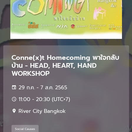
Conne(x)t Homecoming พาใจกลับ
บ้าน - HEAD, HEART, HAND
WORKSHOP
29 ก.ค. - 7 ส.ค. 2565
11:00 - 20:30 (UTC+7)
River City Bangkok
Social Causes