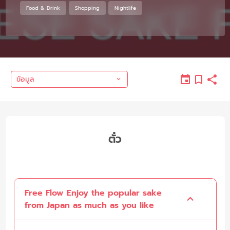
Food & Drink
Shopping
Nightlife
ข้อมูล
ตั๋ว
Free Flow Enjoy the popular sake
from Japan as much as you like