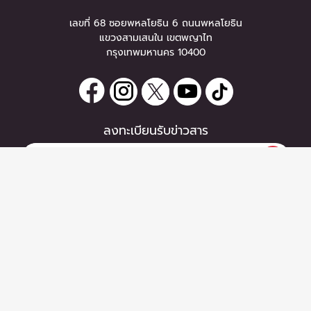
เลขที่ 68 ซอยพหลโยธิน 6 ถนนพหลโยธิน
แขวงสามเสนใน เขตพญาไท
กรุงเทพมหานคร 10400
ลงทะเบียนรับข่าวสาร
0 items
|
ซื้อตั๋ว
หากท่านมีคำถาม หรือข้อแนะนำ
ซื้อตั๋ว
กรุณาติดต่อเราได้ที่
Email :
support@zipeventapp.com
Call Center :
02 038 5150
จันทร์-ศุกร์ 10:00-18:00 น.