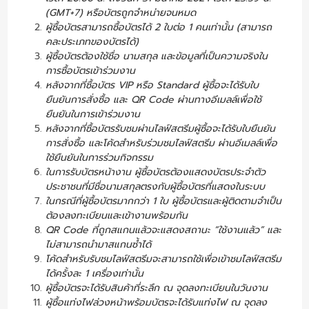
(GMT+7) หรือบัตรถูกจำหน่ายจนหมด
ผู้ซื้อบัตรสามารถซื้อบัตรได้ 2 ใบต่อ 1 คนเท่านั้น (สามารถ
คละประเภทของบัตรได้)
ผู้ซื้อบัตรต้องใช้ชื่อ นามสกุล และข้อมูลที่เป็นความจริงใน
การซื้อบัตรเข้าร่วมงาน
หลังจากที่ซื้อบัตร VIP หรือ Standard ผู้ซื้อจะได้รับใบ
ยืนยันการสั่งซื้อ และ QR Code ผ่านทางอีเมลล์เพื่อใช้
ยืนยันในการเข้าร่วมงาน
หลังจากที่ซื้อบัตรรับชมผ่านไลฟ์สตรีมผู้ซื้อจะได้รับใบยืนยัน
การสั่งซื้อ และโค้ดสำหรับร่วมชมไลฟ์สตรีม ผ่านอีเมลล์เพื่อ
ใช้ยืนยันในการร่วมกิจกรรม
ในการรับบัตรหน้างาน ผู้ซื้อบัตรต้องแสดงบัตรประจำตัว
ประชาชนที่มีชื่อนามสกุลตรงกับผู้ซื้อบัตรที่แสดงในระบบ
ในกรณีที่ผู้ซื้อบัตรมากกว่า 1 ใบ ผู้ซื้อบัตรและผู้ติดตามจำเป็น
ต้องลงทะเบียนและเข้างานพร้อมกัน
QR Code ที่ถูกสแกนแล้วจะแสดงสถานะ “ใช้งานแล้ว” และ
ไม่สามารถนํามาสแกนซํ้าได้
โค้ดสำหรับรับชมไลฟ์สตรีมจะสามารถใช้เพื่อเข้าชมไลฟ์สตรีม
ได้ครั้งละ 1 เครื่องเท่านั้น
ผู้ซื้อบัตรจะได้รับสินค้าที่ระลึก ณ จุดลงทะเบียนในวันงาน
ผู้ซื้อแท่งไฟล่วงหน้าพร้อมบัตรจะได้รับแท่งไฟ ณ จุดลง