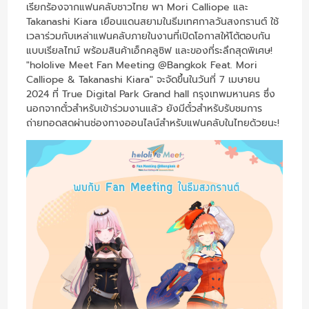
เรียกร้องจากแฟนคลับชาวไทย พา Mori Calliope และ
Takanashi Kiara เยือนแดนสยามในธีมเทศกาลวันสงกรานต์ ใช้
เวลาร่วมกับเหล่าแฟนคลับภายในงานที่เปิดโอกาสให้โต้ตอบกัน
แบบเรียลไทม์ พร้อมสินค้าเอ็กคลูซิฟ และของที่ระลึกสุดพิเศษ!
"hololive Meet Fan Meeting @Bangkok Feat. Mori
Calliope & Takanashi Kiara" จะจัดขึ้นในวันที่ 7 เมษายน
2024 ที่ True Digital Park Grand hall กรุงเทพมหานคร ซึ่ง
นอกจากตั๋วสำหรับเข้าร่วมงานแล้ว ยังมีตั๋วสำหรับรับชมการ
ถ่ายทอดสดผ่านช่องทางออนไลน์สำหรับแฟนคลับในไทยด้วยนะ!