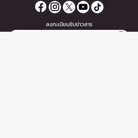
ลงทะเบียนรับข่าวสาร
0 items
|
ซื้อตั๋ว
หากท่านมีคำถาม หรือข้อแนะนำ
ซื้อตั๋ว
กรุณาติดต่อเราได้ที่
Email :
support@zipeventapp.com
Call Center :
02 038 5150
จันทร์-ศุกร์ 10:00-18:00 น.
Copyright © 2026 - Zipevent Co.,Ltd. All Rights Reserved.
ข้อตกลงผู้ใช้งาน
-
นโยบายความเป็นส่วนตัว