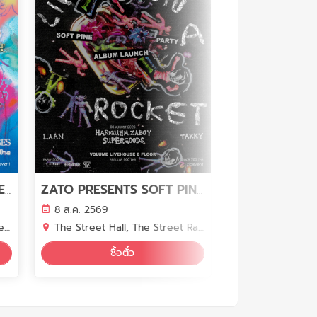
I've Got You
VOL.75 - SANGSOM PRESENTS VOLUME PHASE 7 - DEPT X YEW X YEP MAY YEP X LANDOKMAI X Safeplanet X PURPEECH X TOFU
ZATO PRESENTS SOFT PINE : LIFE ON A ROCKET ALBUM LAUNCH PARTY
8 ส.ค. 2569
9 ส.ค. 2569
da
The Street Hall, The Street Ratchada B Floor, Bangkok
Lido Connect H
ซื้อตั๋ว
ลงทะ