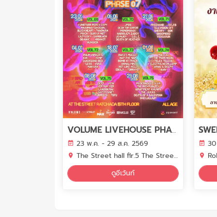
SWE
VOLUME LIVEHOUSE PHASE 7
23 พ.ค. - 29 ส.ค. 2569
30
The Street hall flr.5 The Street Ratchada
Ro
ดูอีเว้นท์