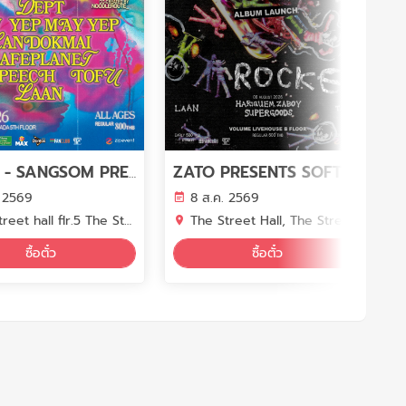
VOL.75 - SANGSOM PRESENTS VOLUME PHASE 7 - DEPT X YEW X YEP MAY YEP X LANDOKMAI X Safeplanet X PURPEECH X TOFU
ZATO PRESENTS SOFT PINE : LIFE ON A ROCKET ALBUM LAUNCH PARTY
. 2569
8 ส.ค. 2569
t hall flr.5 The Street Ratchada
The Street Hall, The Street Ratchada B Floor, Bangkok
ซื้อตั๋ว
ซื้อตั๋ว