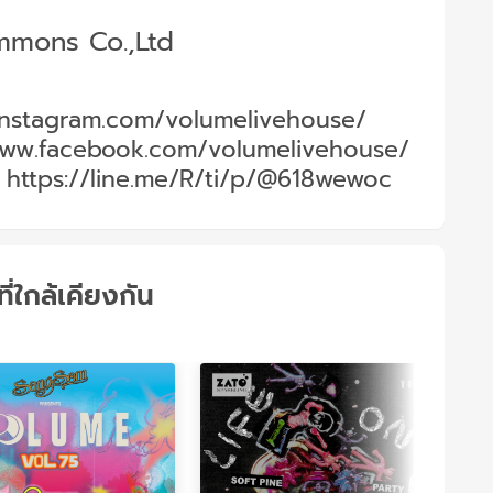
mons Co.,Ltd
instagram.com/volumelivehouse/
ww.facebook.com/volumelivehouse/
:
https://line.me/R/ti/p/@618wewoc
์ที่ใกล้เคียงกัน