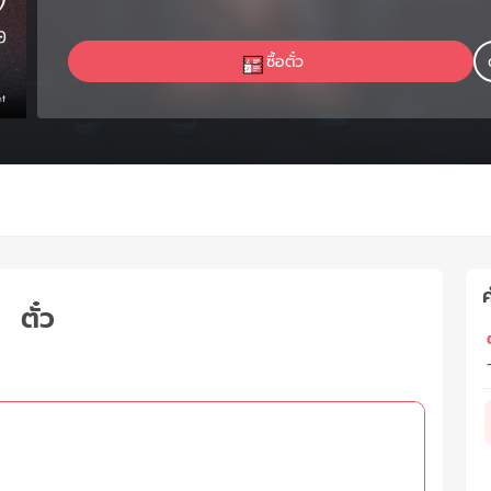
ซื้อตั๋ว
ค
ตั๋ว
ต