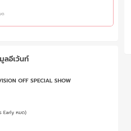
มด
มูลอีเว้นท์
EVISION OFF SPECIAL SHOW
ร Early หมด)