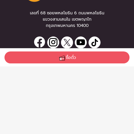
เลขที่ 68 ซอยพหลโยธิน 6 ถนนพหลโยธิน
แขวงสามเสนใน เขตพญาไท
กรุงเทพมหานคร 10400
ซื้อตั๋ว
ลงทะเบียนรับข่าวสาร
0 items
|
หากท่านมีคำถาม หรือข้อแนะนำ
ซื้อตั๋ว
กรุณาติดต่อเราได้ที่
Email :
support@zipeventapp.com
Call Center :
02 038 5150
จันทร์-ศุกร์ 10:00-18:00 น.