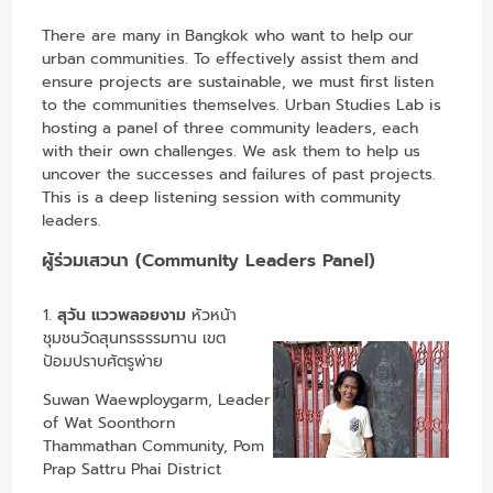
There are many in Bangkok who want to help our
urban communities. To effectively assist them and
ensure projects are sustainable, we must first listen
to the communities themselves. Urban Studies Lab is
hosting a panel of three community leaders, each
with their own challenges. We ask them to help us
uncover the successes and failures of past projects.
This is a deep listening session with community
leaders.
ผู้ร่วมเสวนา (Community Leaders Panel)
1.
สุวัน แววพลอยงาม
หัวหน้า
ชุมชนวัดสุนทรธรรมทาน เขต
ป้อมปราบศัตรูพ่าย
Suwan Waewploygarm, Leader
of Wat Soonthorn
Thammathan Community, Pom
Prap Sattru Phai District