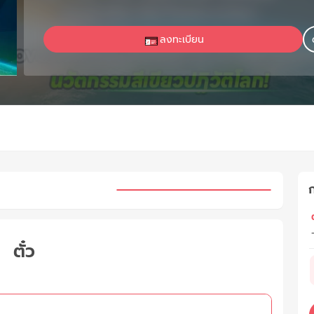
ลงทะเบียน
ต
ตั๋ว