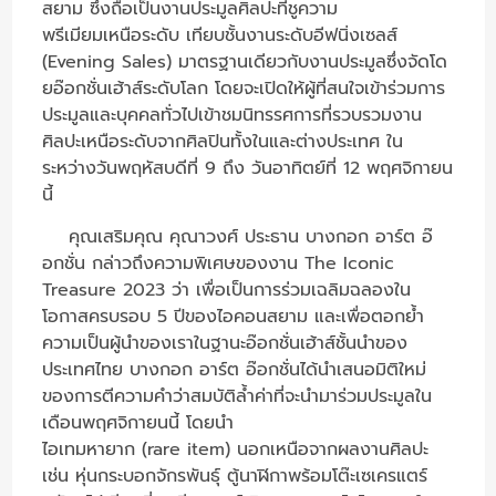
สยาม ซึ่งถือเป็นงานประมูลศิลปะที่ชูความ
พรีเมียมเหนือระดับ เทียบชั้นงานระดับอีฟนิ่งเซลส์
(Evening Sales) มาตรฐานเดียวกับงานประมูลซึ่งจัดโด
ยอ๊อกชั่นเฮ้าส์ระดับโลก โดยจะเปิดให้ผู้ที่สนใจเข้าร่วมการ
ประมูลและบุคคลทั่วไปเข้าชมนิทรรศการที่รวบรวมงาน
ศิลปะเหนือระดับจากศิลปินทั้งในและต่างประเทศ ใน
ระหว่างวันพฤหัสบดีที่ 9 ถึง วันอาทิตย์ที่ 12 พฤศจิกายน
นี้
คุณเสริมคุณ คุณาวงศ์ ประธาน บางกอก อาร์ต อ๊
อกชั่น กล่าวถึงความพิเศษของงาน The Iconic
Treasure 2023 ว่า เพื่อเป็นการร่วมเฉลิมฉลองใน
โอกาสครบรอบ 5 ปีของไอคอนสยาม และเพื่อตอกย้ำ
ความเป็นผู้นำของเราในฐานะอ๊อกชั่นเฮ้าส์ชั้นนำของ
ประเทศไทย บางกอก อาร์ต อ๊อกชั่นได้นำเสนอมิติใหม่
ของการตีความคำว่าสมบัติล้ำค่าที่จะนำมาร่วมประมูลใน
เดือนพฤศจิกายนนี้ โดยนำ
ไอเทมหายาก (rare item) นอกเหนือจากผลงานศิลปะ
เช่น หุ่นกระบอกจักรพันธุ์ ตู้นาฬิกาพร้อมโต๊ะเซเครแตร์