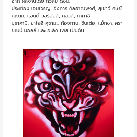
อาทิ ผลงานโดย ถวัลย์ ดัชนี,
ประเทือง เอมเจริญ, อังคาร กัลยาณพงศ์, สุเชาว์ ศิษย์
คเณศ, แอนดี้ วอร์ฮอล์, คอวส์, ทาคาชิ
มุราคามิ, ยาโยอิ คุซามะ, ก้องกาน, ซันเต๋อ, แม็กชา, ครา
ยเบบี้ มอลลี่ และ อเล็ก เฟส เป็นต้น