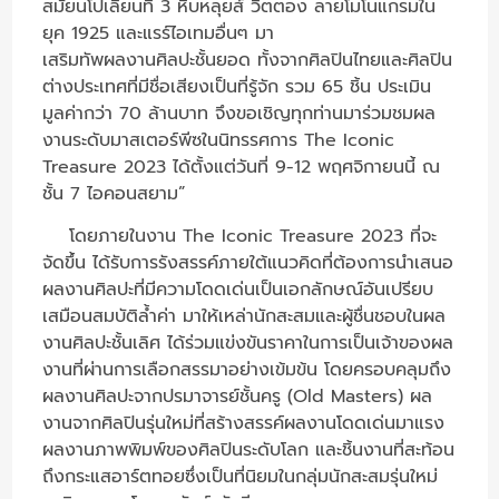
สมัยนโปเลียนที่ 3 หีบหลุยส์ วิตตอง ลายโมโนแกรมใน
ยุค 1925 และแรร์ไอเทมอื่นๆ มา
เสริมทัพผลงานศิลปะชั้นยอด ทั้งจากศิลปินไทยและศิลปิน
ต่างประเทศที่มีชื่อเสียงเป็นที่รู้จัก รวม 65 ชิ้น ประเมิน
มูลค่ากว่า 70 ล้านบาท จึงขอเชิญทุกท่านมาร่วมชมผล
งานระดับมาสเตอร์พีซในนิทรรศการ The Iconic
Treasure 2023 ได้ตั้งแต่วันที่ 9-12 พฤศจิกายนนี้ ณ
ชั้น 7 ไอคอนสยาม”
โดยภายในงาน The Iconic Treasure 2023 ที่จะ
จัดขึ้น ได้รับการรังสรรค์ภายใต้แนวคิดที่ต้องการนำเสนอ
ผลงานศิลปะที่มีความโดดเด่นเป็นเอกลักษณ์อันเปรียบ
เสมือนสมบัติล้ำค่า มาให้เหล่านักสะสมและผู้ชื่นชอบในผล
งานศิลปะชั้นเลิศ ได้ร่วมแข่งขันราคาในการเป็นเจ้าของผล
งานที่ผ่านการเลือกสรรมาอย่างเข้มข้น โดยครอบคลุมถึง
ผลงานศิลปะจากปรมาจารย์ชั้นครู (Old Masters) ผล
งานจากศิลปินรุ่นใหม่ที่สร้างสรรค์ผลงานโดดเด่นมาแรง
ผลงานภาพพิมพ์ของศิลปินระดับโลก และชิ้นงานที่สะท้อน
ถึงกระแสอาร์ตทอยซึ่งเป็นที่นิยมในกลุ่มนักสะสมรุ่นใหม่