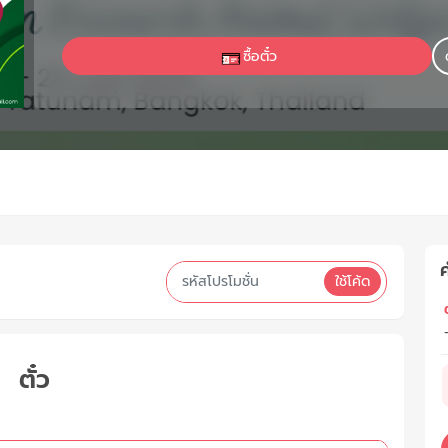
ซื้อตั๋ว
ค
ใช้โค้ด
ต
ตั๋ว