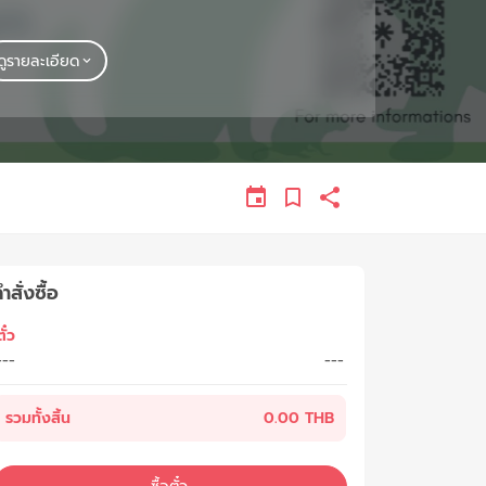
ดูรายละเอียด
ำสั่งซื้อ
ั๋ว
---
---
รวมทั้งสิ้น
0.00 THB