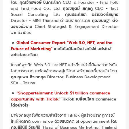
โดย
คุณจักรพงษ์ ชินกระโทก
CEO & Founder - Find Folk
and Find Food Co., Ltd.
คุณชยุตม์ สกุลคู
CEO - Tact
Social Consulting และ
คุณประภัสรา อร่ามวงศ์สมุทร
Director - MINI Thailand ดำเนินรายการโดย
คุณขนิษฐา ตั้ง
วรพจน์วิธาน
Chief Strategist & Engagement Director
จากชีวามิตร
🔸
Global Consumer Report “Web 3.0, NFT, and the
Future of Marketing”
เทคโนโลยีโลกใหม่ อะไรใช่ อะไรใกล้
อะไรต้องเตรียม
ใครๆก็พูดถึง Web 3.0 และ NFT แล้วสิ่งเหล่านี้มีผลอย่างไรกับ
โลกการตลาด มาฟังเสียงของผู้บริโภค พร้อมเคสที่น่าสนใจ โดย
คุณชุมพล ศิวเวทกุล
Director, Business Development
SEA - Toluna
🔸
“Shoppertainment: Unlock $1 trillion commerce
opportunity with TikTok”
TikTok เปลี่ยนโลก commerce
ได้อย่างไร
มาฟังกลยุทธ์เพื่อความสำเร็จจาก TikTok ผู้สร้างปรากฎการณ์
ใหม่ให้ตลาด commerce ด้วยแนวคิด Shoppertainment โดย
คุณสิรินิธิ์ วิรยศิริ
Head of Business Marketing, Thailand