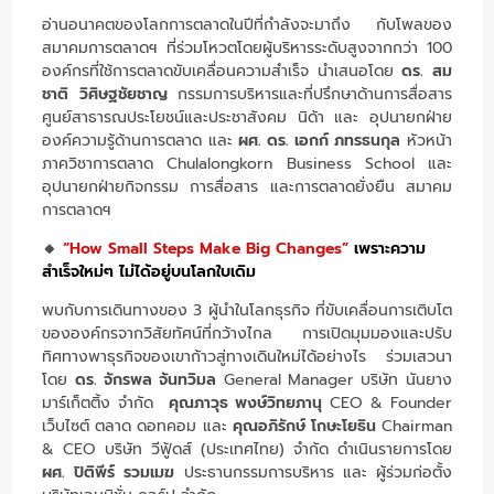
อ่านอนาคตของโลกการตลาดในปีที่กำลังจะมาถึง กับโพลของ
สมาคมการตลาดฯ ที่ร่วมโหวตโดยผู้บริหารระดับสูงจากกว่า 100
องค์กรที่ใช้การตลาดขับเคลื่อนความสำเร็จ นำเสนอโดย
ดร. สม
ชาติ วิศิษฐชัยชาญ
กรรมการบริหารและที่ปรึกษาด้านการสื่อสาร
ศูนย์สาธารณประโยชน์และประชาสังคม นิด้า และ อุปนายกฝ่าย
องค์ความรู้ด้านการตลาด และ
ผศ. ดร. เอกก์ ภทรธนกุล
หัวหน้า
ภาควิชาการตลาด Chulalongkorn Business School และ
อุปนายกฝ่ายกิจกรรม การสื่อสาร และการตลาดยั่งยืน สมาคม
การตลาดฯ
🔸
“How Small Steps Make Big Changes”
เพราะความ
สำเร็จใหม่ๆ ไม่ได้อยู่บนโลกใบเดิม
พบกับการเดินทางของ 3 ผู้นำในโลกธุรกิจ ที่ขับเคลื่อนการเติบโต
ขององค์กรจากวิสัยทัศน์ที่กว้างไกล การเปิดมุมมองและปรับ
ทิศทางพาธุรกิจของเขาก้าวสู่ทางเดินใหม่ได้อย่างไร ร่วมเสวนา
โดย
ดร. จักรพล จันทวิมล
General Manager บริษัท นันยาง
มาร์เก็ตติ้ง จำกัด
คุณภาวุธ พงษ์วิทยภานุ
CEO & Founder
เว็บไซต์ ตลาด ดอทคอม
และ
คุณอภิรักษ์ โกษะโยธิน
Chairman
& CEO บริษัท วีฟู้ดส์ (ประเทศไทย) จำกัด ดำเนินรายการโดย
ผศ. ปิติพีร์ รวมเมฆ
ประธานกรรมการบริหาร และ ผู้ร่วมก่อตั้ง