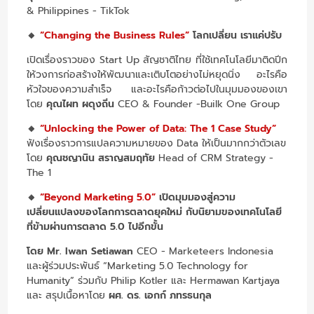
& Philippines - TikTok
🔸
“Changing the Business Rules”
โลกเปลี่ยน เราแค่ปรับ
เปิดเรื่องราวของ Start Up สัญชาติไทย ที่ใช้เทคโนโลยีมาติดปีก
ให้วงการก่อสร้างให้พัฒนาและเติบโตอย่างไม่หยุดนิ่ง อะไรคือ
หัวใจของความสำเร็จ และอะไรคือก้าวต่อไปในมุมมองของเขา
โดย
คุณไผท ผดุงถิ่น
CEO & Founder -Builk One Group
🔸
“Unlocking the Power of Data: The 1 Case Study”
ฟังเรื่องราวการแปลความหมายของ Data ให้เป็นมากกว่าตัวเลข
โดย
คุณชญานิน สราญสมฤทัย
Head of CRM Strategy -
The 1
🔸
“Beyond Marketing 5.0”
เปิดมุมมองสู่ความ
เปลี่ยนแปลงของโลกการตลาดยุคใหม่ กับนิยามของเทคโนโลยี
ที่ข้ามผ่านการตลาด 5.0 ไปอีกขั้น
โดย Mr. Iwan Setiawan
CEO - Marketeers Indonesia
และผู้ร่วมประพันธ์ “Marketing 5.0 Technology for
Humanity” ร่วมกับ Philip Kotler และ Hermawan Kartjaya
และ สรุปเนื้อหาโดย
ผศ. ดร. เอกก์ ภทรธนกุล