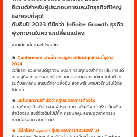
อีเวนต์สำหรับผู้ประกอบการและนักธุรกิจที่ใหญ่
และครบที่สุด!
กับธีมปี 2023 ที่ชื่อว่า Infinite Growth ธุรกิจ
พุ่งทะยานในความเปลี่ยนแปลง
งานเดียวที่คุณจะได้พบกับ…
🔥
Conference เจาะลึก Insight อัปเดตทุกเทรนด์ธุรกิจ
2024
เวทีแรก! รวมเทรนด์ธุรกิจปี 2024 ครบทุกมิติสำคัญ เช่น เทรนด์
เศรษฐกิจ เทรนด์กลยุทธ์ เทรนด์การตลาด เทรนด์เทคโนโลยี เท
รนด์บริหารคน เทรนด์ความยั่งยืน แจกฟรี! เฟรมเวิร์กปรับใช้ต่อ
ได้ทันที
🔥
แชร์เคสความสำเร็จจากผู้ประกอบการตัวจริง
เคสสร้างธุรกิจเติบโตจากผู้ประกอบการตัวจริง ทำจริง เจ็บจริง
สำเร็จจริง แชร์จัดเต็มไม่มีกั๊ก ครอบคลุมหลายอุตสาหกรรม
หลากบริบทความท้าทาย
🔥 เวิร์กช็อป Upskill ผู้ประกอบการศตวรรษที่ 21
Expertise Room ห้องเวิร์กช็อปเจาะลึกเนื้อหา เช่น Carbon