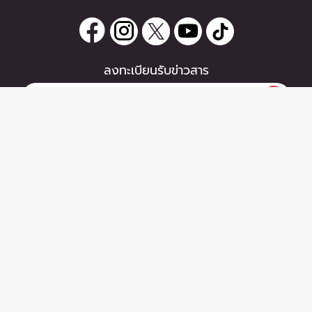
ลงทะเบียนรับข่าวสาร
0 items
|
ซื้อตั๋ว
หากท่านมีคำถาม หรือข้อแนะนำ
ซื้อตั๋ว
กรุณาติดต่อเราได้ที่
Email :
support@zipeventapp.com
Call Center :
02 038 5150
จันทร์-ศุกร์ 10:00-18:00 น.