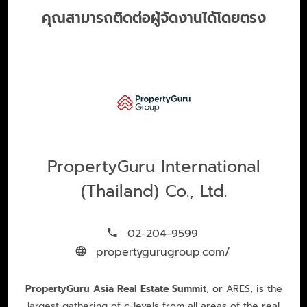
คุณสามารถติดต่อผู้จัดงานได้โดยตรง
PropertyGuru International
(Thailand) Co., Ltd.
02-204-9599
propertygurugroup.com/
PropertyGuru Asia Real Estate Summit
, or ARES, is the
largest gathering of c-levels from all areas of the real