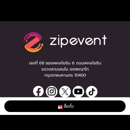
เลขที่ 68 ซอยพหลโยธิน 6 ถนนพหลโยธิน
แขวงสามเสนใน เขตพญาไท
กรุงเทพมหานคร 10400
ซื้อตั๋ว
ลงทะเบียนรับข่าวสาร
0 items
|