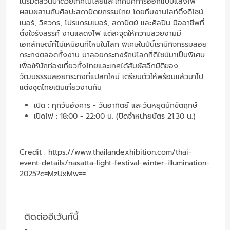
เนรมิตสวนป่าด้วยเทคโนโลยีและเทคนิคการออกแบบแสงไฟ
ผสมผสานกับศิลปะสถาปัตยกรรมไทย โดยทีมงานไลท์ติ้งดีไซน์
เนอร์, วิศวกร, โปรแกรมเมอร์, สถาปัตย์ และศิลปิน มืออาชีพที่
ตั้งใจรังสรรค์ งานแสดงไฟ แต่ละจุดให้ความสวยงามมี
เอกลักษณ์ที่ไม่เหมือนที่ไหนในโลก พิเศษในปีนี้เรามีกิจกรรมลอย
กระทงตลอดทั้งงาน มาลอยกระทงรักษ์โลกที่ดีไซน์มาเป็นพิเศษ
เพื่อให้นักท่องเที่ยวทั้งไทยและเทศได้สัมผัสอีกมิติของ
วัฒนธรรมลอยกระทงที่แปลกใหม่ เตรียมตัวให้พร้อมแล้วมาไป
แต่งชุดไทยเดินเที่ยวงานกัน
เปิด : ทุกวันอังคาร - วันอาทิตย์ และวันหยุดนักขัตฤกษ์
เปิดไฟ : 18:00 - 22:00 น. (ปิดจำหน่ายบัตร 21.30 น.)
Credit :
https://www.thailandexhibition.com/thai-
event-details/nasatta-light-festival-winter-illumination-
2025?c=MzUxMw==
ติดต่ออีเว้นท์นี้