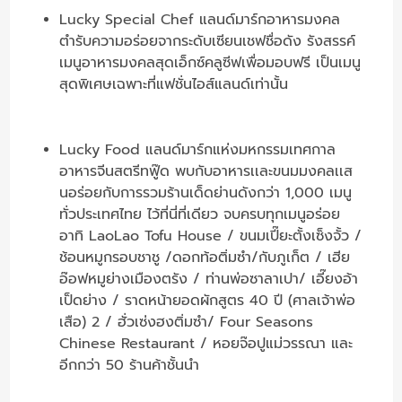
Lucky Special Chef แลนด์มาร์กอาหารมงคล
ตำรับความอร่อยจากระดับเซียนเชฟชื่อดัง รังสรรค์
เมนูอาหารมงคลสุดเอ็กซ์คลูซีฟเพื่อมอบฟรี เป็นเมนู
สุดพิเศษเฉพาะที่แฟชั่นไอส์แลนด์เท่านั้น
Lucky Food แลนด์มาร์กแห่งมหกรรมเทศกาล
อาหารจีนสตรีทฟู๊ด พบกับอาหารเเละขนมมงคลเเส
นอร่อยกับการรวมร้านเด็ดย่านดังกว่า 1,000 เมนู
ทั่วประเทศไทย ไว้ที่นี่ที่เดียว จบครบทุกเมนูอร่อย
อาทิ LaoLao Tofu House / ขนมเปี๊ยะตั้งเซ็งจั้ว /
ช้อนหมูกรอบชาชู /ดอกท้อติ่มซำ/กับภูเก็ต / เฮีย
อ๊อฟหมูย่างเมืองตรัง / ท่านพ่อซาลาเปา/ เอี๊ยงอ้า
เป็ดย่าง / ราดหน้ายอดผักสูตร 40 ปี (ศาลเจ้าพ่อ
เสือ) 2 / ฮั่วเซ่งฮงติ่มซำ/ Four Seasons
Chinese Restaurant / หอยจ๊อปูแม่วรรณา และ
อีกกว่า 50 ร้านค้าชั้นนำ