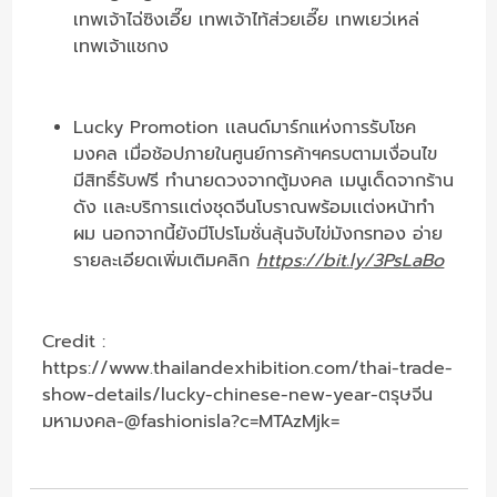
เทพเจ้าไฉ่ซิงเอี๊ย เทพเจ้าไท้ส่วยเอี๊ย เทพเยว่เหล่
เทพเจ้าแชกง
Lucky Promotion เเลนด์มาร์กแห่งการรับโชค
มงคล เมื่อช้อปภายในศูนย์การค้าฯครบตามเงื่อนไข
มีสิทธิ์รับฟรี ทำนายดวงจากตู้มงคล เมนูเด็ดจากร้าน
ดัง เเละบริการเเต่งชุดจีนโบราณพร้อมเเต่งหน้าทำ
ผม นอกจากนี้ยังมีโปรโมชั่นลุ้นจับไข่มังกรทอง อ่าย
รายละเอียดเพิ่มเติมคลิก
https://bit.ly/3PsLaBo
Credit :
https://www.thailandexhibition.com/thai-trade-
show-details/lucky-chinese-new-year-ตรุษจีน
มหามงคล-@fashionisla?c=MTAzMjk=