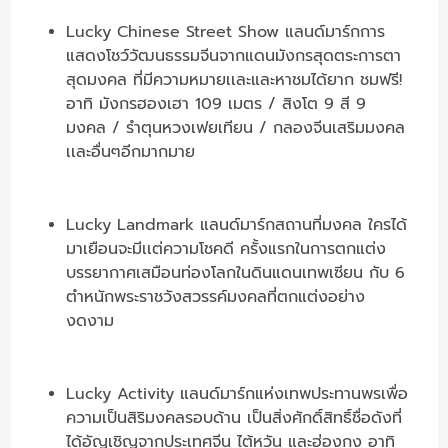
Lucky Chinese Street Show แลนด์มาร์กการ
แสดงโชว์วัฒนธรรมจีนจากแดนมังกรสุดตระการตา
สุดมงคล ที่มีความหมายเเละและหาชมได้ยาก ชมฟรี!
อาทิ มังกรฮองเฮา 109 เมตร / สิงโต 9 สี 9
มงคล / รำตุนหวงเฟยเทียน / กลองจีนเสริมมงคล
เเละอื่นๆอีกมากมาย
Lucky Landmark แลนด์มาร์กสถานที่มงคล ใครได้
มาเยือนจะมีเเต่ความโชคดี ครั้งแรกในการตกแต่ง
บรรยากาศเสมือนท่องโลกในดินแดนเทพเซียน กับ 6
ตำหนักพระราชวังสวรรค์มงคลที่ตกแต่งอย่าง
งดงาม
Lucky Activity แลนด์มาร์กแห่งเทพประทานพรเพื่อ
ความเป็นสิริมงคลรอบด้าน เป็นสิ่งศักดิ์สิทธิ์ชื่อดังที่
ได้อัญเชิญจากประเทศจีน ไต้หวัน และฮ่องกง อาทิ