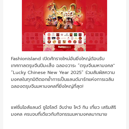
Fashionisland เปิดศักราชใหม่อันยิ่งใหญ่ต้อนรับ
เทศกาลตรุษจีนปีมะเส็ง ฉลองวาระ “ตรุษจีนมหามงคล"
“Lucky Chinese New Year 2025” ร่วมสัมผัสความ
มงคลในทุกมิติตอกย้ำการเป็นแลนด์มาร์กแห่งการเฉลิม
ฉลองตรุษจีนมหามงคลที่ยิ่งใหญ่ที่สุด!
แฟชั่นไอส์แลนด์ ชูไฮไลต์ จับจ่าย ไหว้ กิน เที่ยว เสริมสิริ
มงคล ครบจบที่เดียวกับกิจกรรมมหามงคลมากมาย