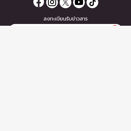
ลงทะเบียนรับข่าวสาร
0 items
|
ซื้อตั๋ว
หากท่านมีคำถาม หรือข้อแนะนำ
ซื้อตั๋ว
กรุณาติดต่อเราได้ที่
Email :
support@zipeventapp.com
Call Center :
02 038 5150
จันทร์-ศุกร์ 10:00-18:00 น.
Copyright © 2026 - Zipevent Co.,Ltd. All Rights Reserved.
ข้อตกลงผู้ใช้งาน
-
นโยบายความเป็นส่วนตัว