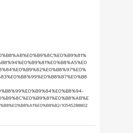
0%B8%AB%E0%B9%8C%E0%B9%81%
B8%94%E0%B9%81%E0%B8%A5%E0
8%84%E0%B9%82%E0%B8%97%E0%
83%E0%B8%99%E0%B8%87%E0%B8
%B8%99%E0%B9%84%E0%B8%94-
0%B9%8C%E0%B9%81%E0%B8%AB%E
%B8%E0%B8%A1%E0%B8%B2/10545288802