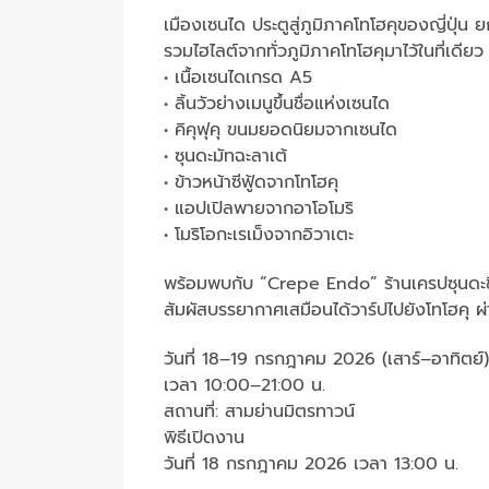
เมืองเซนได ประตูสู่ภูมิภาคโทโฮคุของญี่ปุ่น
รวมไฮไลต์จากทั่วภูมิภาคโทโฮคุมาไว้ในที่เดียว
• เนื้อเซนไดเกรด A5
• ลิ้นวัวย่างเมนูขึ้นชื่อแห่งเซนได
• คิคุฟุคุ ขนมยอดนิยมจากเซนได
• ซุนดะมัทฉะลาเต้
• ข้าวหน้าซีฟู้ดจากโทโฮคุ
• แอปเปิลพายจากอาโอโมริ
• โมริโอกะเรเม็งจากอิวาเตะ
พร้อมพบกับ “Crepe Endo” ร้านเครปซุนดะชื่อด
สัมผัสบรรยากาศเสมือนได้วาร์ปไปยังโทโฮคุ
วันที่ 18–19 กรกฎาคม 2026 (เสาร์–อาทิตย์)
เวลา 10:00–21:00 น.
สถานที่: สามย่านมิตรทาวน์
พิธีเปิดงาน
วันที่ 18 กรกฎาคม 2026 เวลา 13:00 น.