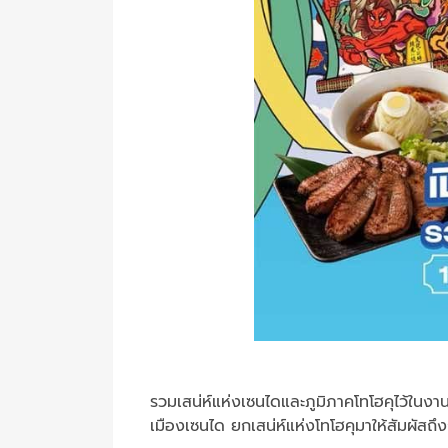
รวมเสน่ห์แห่งเซนไดและภูมิภาคโทโฮคุไว้ในงาน
เมืองเซนได ยกเสน่ห์แห่งโทโฮคุมาให้สัมผั