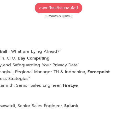
ลงทะเบียนเข้าชมออนไลน์
(ไม่จำกัดจำนวนผู้เข้าชม)
 Ball : What are Lying Ahead?”
iri, CTO,
Bay Computing
fy and Safeguarding Your Privacy Data”
nagkul, Regional Manager TH & Indochina,
Forcepoint
ness Strategies”
samrith, Senior Sales Engineer,
FireEye
sawatdi, Senior Sales Engineer,
Splunk