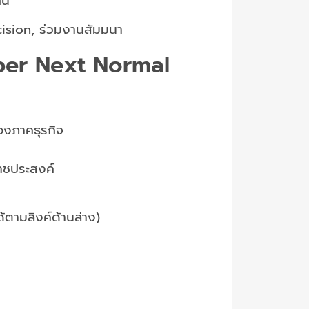
ัน”
ision, ร่วมงานสัมมนา
ber Next Normal
องภาคธุรกิจ
าชประสงค์
้ตามลิงค์ด้านล่าง)