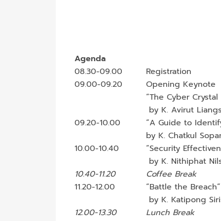
Agenda
08.30-09.00
Registration
09.00-09.20
Opening Keynote
“The Cyber Crystal
by K. Avirut Liangs
09.20-10.00
“A Guide to Identi
by K. Chatkul Sopa
10.00-10.40
“Security Effective
by K. Nithiphat Nil
10.40-11.20
Coffee Break
11.20-12.00
“Battle the Breach”
by K. Katipong Siri
12.00-13.30
Lunch Break