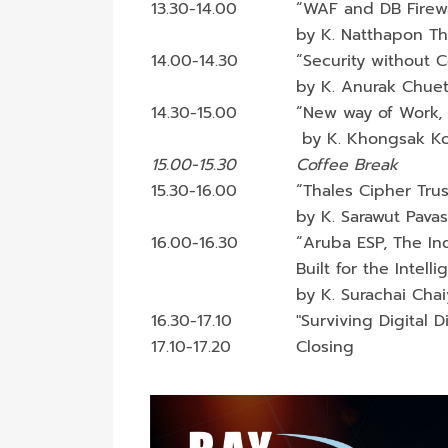
13.30-14.00
“WAF and DB Firewa
by K. Natthapon T
14.00-14.30
“Security without 
by K. Anurak Chuet
14.30-15.00
“New way of Work, L
by K. Khongsak Kor
15.00-15.30
Coffee Break
15.30-16.00
“Thales Cipher Tru
by K. Sarawut Pava
16.00-16.30
“Aruba ESP, The Ind
Built for the Intel
by K. Surachai Chai
16.30-17.10
"Surviving Digital 
17.10-17.20
Closing