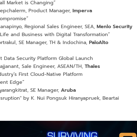
ll Market is Changing”
hepchalerm, Product Manager,
Imperva
Compromise”
anapinyo, Regional Sales Engineer, SEA,
Menlo Security
ife and Business with Digital Transformation”
trakul, SE Manager, TH & Indochina,
PaloAlto
st Data Security Platform Global Launch
sajjanant, Sale Engineer, ASEAN/TH,
Thales
ustry’s First Cloud-Native Platform
ligent Edge”
yarangkitrat, SE Manager,
Aruba
Disruption" by K. Nui Pongsuk Hiranyapruek, Beartai