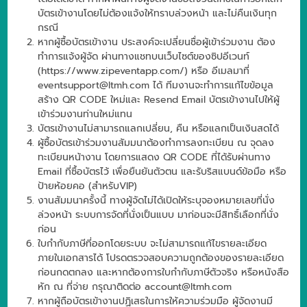
บัตรเข้างานโดยไม่ต้องแจ้งให้ทราบล่วงหน้า และไม่คืนเงินทุก
กรณี
หากผู้ซื้อบัตรเข้างาน ประสงค์จะเปลี่ยนชื่อผู้เข้าร่วมงาน ต้อง
ทำการแจ้งผู้จัด ผ่านทางแชทบนเว็บไซต์ของซิปอีเวนท์
(https://www.zipeventapp.com/) หรือ อีเมลมาที่
eventsupport@ltmh.com
ได้ ทีมงานจะทำการแก้ไขข้อมูล
สร้าง QR CODE ใหม่และ Resend Email บัตรเข้างานไปให้ผู้
เข้าร่วมงานท่านใหม่แทน
บัตรเข้างานไม่สามารถแลกเปลี่ยน, คืน หรือแลกเป็นเงินสดได้
ผู้ซื้อบัตรเข้าร่วมงานสัมมนาต้องทำการลงทะเบียน ณ จุดลง
ทะเบียนหน้างาน โดยการแสดง QR CODE ที่ได้รับผ่านทาง
Email ที่ซื้อบัตรไว้ เพื่อยืนยันตัวตน และรับริสแบนด์ข้อมือ หรือ
ป้ายห้อยคอ (สำหรับVIP)
งานสัมมนาครั้งนี้ ทางผู้จัดไม่ได้เปิดให้ระบุจองหมายเลขที่นั่ง
ล่วงหน้า ระบบการจัดที่นั่งเป็นแบบ มาก่อนจะมีสิทธิ์เลือกที่นั่ง
ก่อน
ใบกำกับภาษีที่ออกโดยระบบ จะไม่สามารถแก้ไขรายละเอียด
ภายในเอกสารได้ โปรดตรวจสอบความถูกต้องของรายละเอียด
ก่อนกดตกลง และหากต้องการใบกำกับภาษีตัวจริง หรือหนังสือ
หัก ณ ที่จ่าย กรุณาติดต่อ account@ltmh.com
หากผู้ถือบัตรเข้างานปฏิเสธในการให้ความร่วมมือ ผู้จัดงานมี