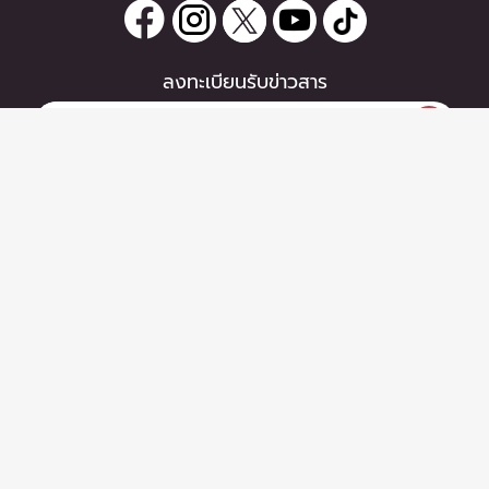
ลงทะเบียนรับข่าวสาร
หากท่านมีคำถาม หรือข้อแนะนำ
กรุณาติดต่อเราได้ที่
Email :
support@zipeventapp.com
Call Center :
02 038 5150
จันทร์-ศุกร์ 10:00-18:00 น.
Copyright © 2026 - Zipevent Co.,Ltd. All Rights Reserved.
ข้อตกลงผู้ใช้งาน
-
นโยบายความเป็นส่วนตัว