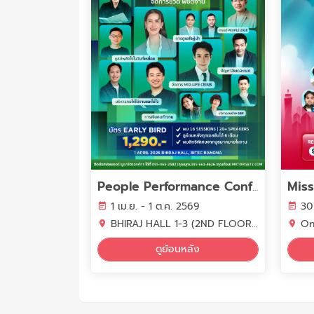
People Performance Conference (PPC2026) - YEAR OF WORK LIFE INTELLIGENCE
1 เม.ย. - 1 ต.ค. 2569
30
BHIRAJ HALL 1-3 (2ND FLOOR) BITEC BANGNA
On
ดูย้อนหลัง