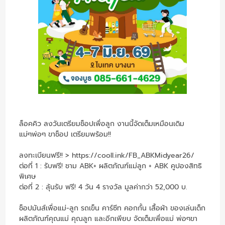
ล็อคคิว ลงวันเตรียมช็อปเพื่อลูก งานนี้จัดเต็มเหมือนเดิม
แม่ๆพ่อๆ ขาช็อป เตรียมพร้อม!!
ลงทะเบียนฟรี!! >
https://cooll.ink/FB_ABKMidyear26/
ต่อที่ 1 : รับฟรี! ชาม ABK+ ผลิตภัณฑ์แม่ลูก + ABK คูปองสิทธิ
พิเศษ
ต่อที่ 2 : ลุ้นรับ ฟรี! 4 วัน 4 รางวัล มูลค่ากว่า 52,000 บ.
ช็อปมันส์เพื่อแม่-ลูก รถเข็น คาร์ซีท คอกกั้น เสื้อผ้า ของเล่นเด็ก
ผลิตภัณฑ์คุณแม่ คุณลูก และอีกเพียบ จัดเต็มเพื่อแม่ พ่อๆขา