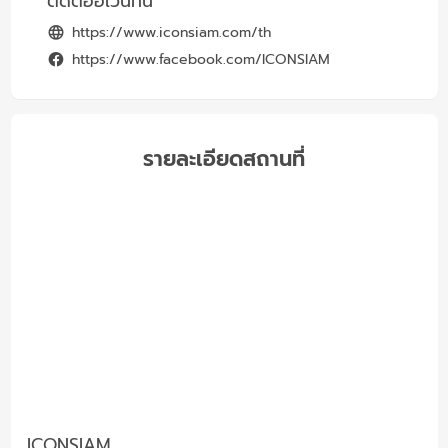
ติดต่ออีเว้นท์นี้
https://www.iconsiam.com/th
https://www.facebook.com/ICONSIAM
รายละเอียดสถานที่
ICONSIAM