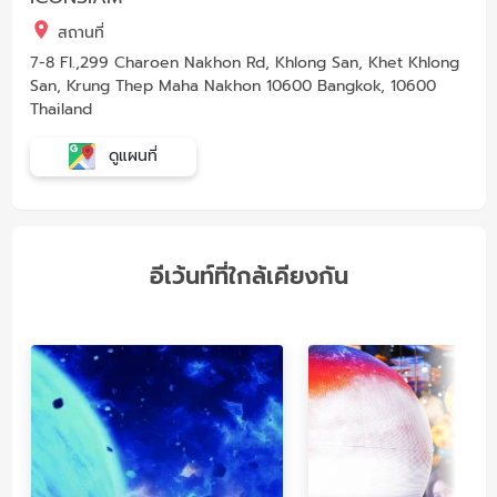
สถานที่
7-8 Fl.,299 Charoen Nakhon Rd, Khlong San, Khet Khlong
San, Krung Thep Maha Nakhon 10600 Bangkok, 10600
Thailand
ดูแผนที่
อีเว้นท์ที่ใกล้เคียงกัน