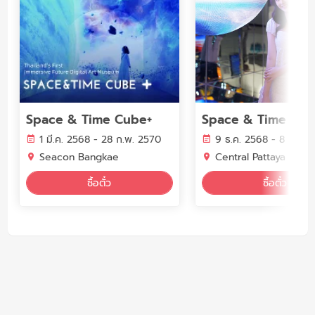
Space & Time Cube+
1 มี.ค. 2568 - 28 ก.พ. 2570
9 ธ.ค. 2568 - 8 ธ.ค. 
Seacon Bangkae
Central Pattaya
ซื้อตั๋ว
ซื้อตั๋ว