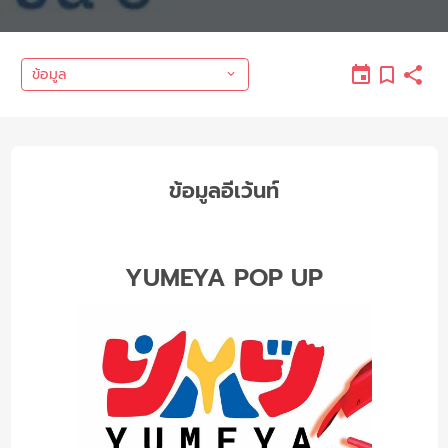
ข้อมูล
ข้อมูลอีเว้นท์
YUMEYA POP UP