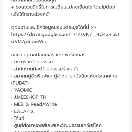
※ ขอสงวนสิทธิ์ในการเปลี่ยนแปลงเงื่อนไข โดยไม่ต้อง
แจ้งให้ทราบล่วงหน้า
ดูผังงานและเช็คข้อมูลของแต่ละบูธได้ที่นี่ >>
https://drive.google.com/.../1ZxVK7__4d4xBi5Q
dVM7p6DaeWiz...
ขอขอบคุณสปอนเซอร์ และ พาร์ทเนอร์
• กระทรวงวัฒนธรรม
• สำนักงานศิลปวัฒนธรรมร่วมสมัย
• สมาคมผู้จัดพิมพ์และผู้จำหน่ายหนังสือแห่งประเทศไทย
(PUBAT)
• YAOMIC
• J.MEESHOP TH
• MEB & ReadAWrite
• LALAPIX
• โก๋แก่
• ศูนย์ศึกษาบอยส์เลิฟและวัฒนธรรมเควียร์โลก