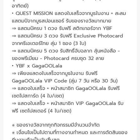
อาทิตย์)
‣ QUEST MISSION แสดงใบเสร็จจากบูธในงาน + สะสม
แสตมป์จากบูธสปอนเซอร์ รับของรางวัลมากมาย
⇒ แสตมป์ครบ 1 ดวง รับฟรี สติกเกอร์จาก YBF
⇒ แสตมป์ครบ 3 ดวง รับฟรี Exclusive Photocard
จากครีเอเตอร์ไทย สุ่ม 1 ซอง (3 ใบ)
⇒ แสตมป์ครบ 5 ดวง รับสิทธิ์จับฉลาก ลุ้นหนังสือ -
ของพรีเมียม - Photocard ครบชุด 32 ลาย
‣ YBF x GagaOOLala
⇒ เพียงแสดงใบเสร็จจากบูธในงาน รับฟรี
GagaOOLala VIP Code (สุ่ม 7 วัน หรือ 30 วัน)
⇒ แสดงใบเสร็จ + หน้าสมาชิก GagaOOLala รับฟรี
เซตโปสการ์ด (4 ใบ/เซต)
⇒ แสดงใบเสร็จ + หน้าสมาชิก VIP GagaOOLala รับ
ฟรี เซตโปสเตอร์ (4 ใบ/เซต)
※ ของรางวัลจากทุกกิจกรรมมีจำนวนจำกัด
※ เงื่อนไขเป็นไปตามที่ทางงานกำหนด และการตัดสินของ
ทีมงานถือเป็นอันสิ้นสุด