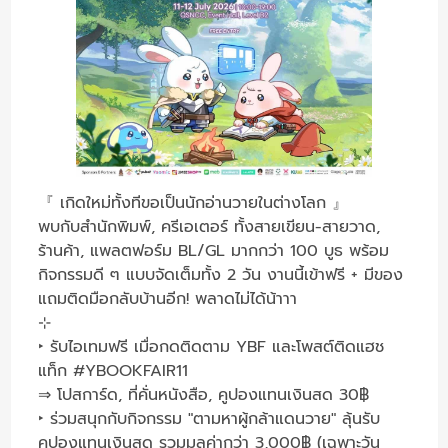
『 เกิดใหม่ทั้งทีขอเป็นนักอ่านวายในต่างโลก 』
พบกับสำนักพิมพ์, ครีเอเตอร์ ทั้งสายเขียน-สายวาด,
ร้านค้า, แพลตฟอร์ม BL/GL มากกว่า 100 บูธ พร้อม
กิจกรรมดี ๆ แบบจัดเต็มทั้ง 2 วัน งานนี้เข้าฟรี + มีของ
แถมติดมือกลับบ้านอีก! พลาดไม่ได้น้าาา
⊹
‣ รับไอเทมฟรี เมื่อกดติดตาม YBF และโพสต์ติดแฮช
แท็ก
#YBOOKFAIR11
⇒ โปสการ์ด, ที่คั่นหนังสือ, คูปองแทนเงินสด 30฿
‣ ร่วมสนุกกับกิจกรรม "ตามหาผู้กล้าแดนวาย" ลุ้นรับ
คูปองแทนเงินสด รวมมูลค่ากว่า 3,000฿ (เฉพาะวัน