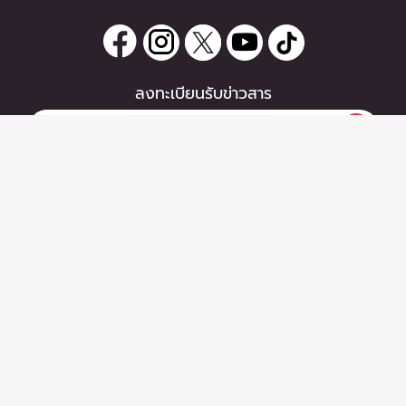
ลงทะเบียนรับข่าวสาร
0 items
|
หากท่านมีคำถาม หรือข้อแนะนำ
ลงทะเบียน
กรุณาติดต่อเราได้ที่
Email :
support@zipeventapp.com
Call Center :
02 038 5150
จันทร์-ศุกร์ 10:00-18:00 น.