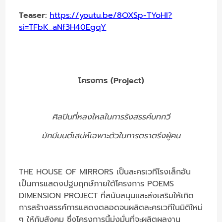
Teaser:
https://youtu.be/8OXSp-TYoHI?
si=TFbK_aNf3H40EgqY
โครงการ (Project)
ศิลปินที่หลงใหลในการรังสรรค์บทกวี
มักมีมนต์เสน่ห์เฉพาะตัวในการตราตรึงผู้คน
THE HOUSE OF MIRRORS เป็นละครเวทีโรงเล็กอัน
เป็นการแสดงปฐมฤกษ์ภายใต้โครงการ POEMS
DIMENSION PROJECT ที่สนับสนุนและส่งเสริมให้เกิด
การสร้างสรรค์การแสดงตลอดจนผลิตละครเวทีในมิติใหม่
ๆ ให้กับสังคม ซึ่งโครงการนี้มุ่งมั่นที่จะผลิตผลงาน