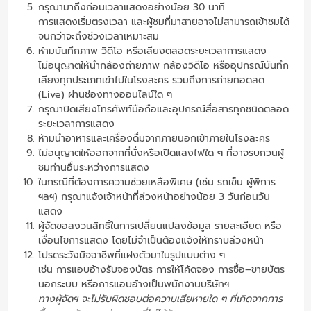
กรุณามาถึงก่อนเวลาแสดงอย่างน้อย 30 นาที
การแสดงเริ่มตรงเวลา และผู้ชมที่มาสายอาจไม่สามารถเข้าชมได้
จนกว่าจะถึงช่วงเวลาเหมาะสม
ห้ามบันทึกภาพ วิดีโอ หรือเสียงตลอดระยะเวลาการแสดง
ไม่อนุญาตให้นำกล้องถ่ายภาพ กล้องวิดีโอ หรืออุปกรณ์บันทึก
เสียงทุกประเภทเข้าไปในโรงละคร รวมถึงการถ่ายทอดสด
(Live) ผ่านช่องทางออนไลน์ใด ๆ
กรุณาปิดเสียงโทรศัพท์มือถือและอุปกรณ์สื่อสารทุกชนิดตลอด
ระยะเวลาการแสดง
ห้ามนำอาหารและเครื่องดื่มจากภายนอกเข้าภายในโรงละคร
ไม่อนุญาตให้ออกจากที่นั่งหรือเปิดแสงไฟใด ๆ ที่อาจรบกวนผู้
ชมท่านอื่นระหว่างการแสดง
ในกรณีที่ต้องการความช่วยเหลือพิเศษ (เช่น รถเข็น ผู้พิการ
ฯลฯ) กรุณาแจ้งเจ้าหน้าที่ล่วงหน้าอย่างน้อย 3 วันก่อนวัน
แสดง
ผู้จัดขอสงวนสิทธิ์ในการเปลี่ยนแปลงข้อมูล รายละเอียด หรือ
เงื่อนไขการแสดง โดยไม่จำเป็นต้องแจ้งให้ทราบล่วงหน้า
โปรดระวังมิจฉาชีพที่แฝงตัวมาในรูปแบบต่าง ๆ
เช่น การแอบอ้างรับจองบัตร การให้โค้ดจอง การซื้อ–ขายบัตร
นอกระบบ หรือการแอบอ้างเป็นพนักงานบริษัทฯ
ทางผู้จัดฯ จะไม่รับผิดชอบต่อความเสียหายใด ๆ ที่เกิดจากการ