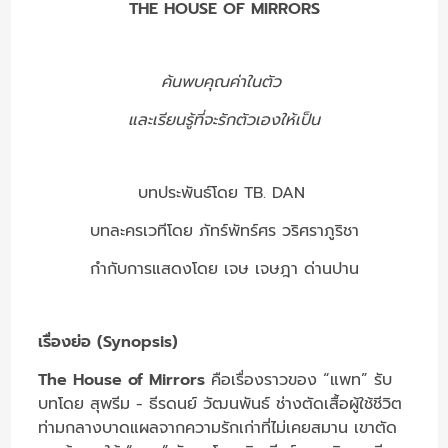
THE HOUSE OF MIRRORS
ค้นพบคุณค่าในตัว
และเรียนรู้ที่จะรักตัวเองให้เป็น
บทประพันธ์โดย TB. DAN
บทละครเวทีโดย
ภัทร์พัทร์ศร วริศราภูริชา
กำกับการแสดงโดย เจษ เจษฎา ด่านปาน
เรื่องย่อ (Synopsis)
The House of Mirrors
คือเรื่องราวของ “แพท” รับ
บทโดย สุพรีม - ธีรดนย์ วัฒนพันธ์ ช่างตัดเสื้อผู้ใช้ชีวิต
ท่ามกลางบาดแผลจากความรักเก่าที่ไม่เคยสมาน เขาตัด