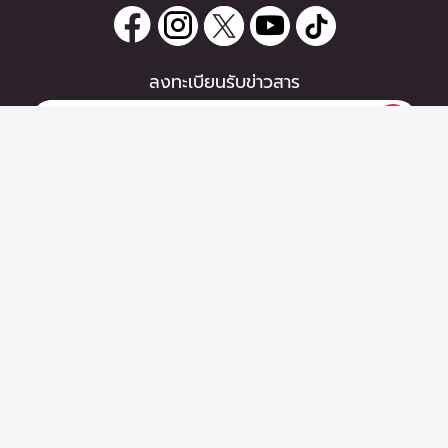
ลงทะเบียนรับข่าวสาร
0 items
|
หากท่านมีคำถาม หรือข้อแนะนำ
ซื้อตั๋ว
กรุณาติดต่อเราได้ที่
Email :
support@zipeventapp.com
Call Center :
02 038 5150
จันทร์-ศุกร์ 10:00-18:00 น.
Copyright © 2026 - Zipevent Co.,Ltd. All Rights Reserved.
ข้อตกลงผู้ใช้งาน
-
นโยบายความเป็นส่วนตัว