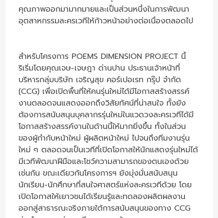
คุณภาพออกมามากมายและเป็นส่วนหนึ่งในการพัฒนา
อุตสาหกรรมละครเวทีให้ก้าวหน้าอย่างต่อเนื่องตลอดไป
สำหรับโครงการ POEMS DIMENSION PROJECT นี้
ริเริ่มโดยคุณเจษ-เจษฎา ด่านปาน ประธานเจ้าหน้าที่
บริหารกลุ่มบริษัท เจริญสุข คอร์เปอเรท กรุ๊ป จำกัด
(CCG) เพื่อเปิดพื้นที่ให้คนรุ่นใหม่ได้มีโอกาสสร้างสรรค์
งานตลอดจนแสดงออกถึงวิสัยทัศน์ที่น่าสนใจ ทั้งยัง
ต้องการสนับสนุนบุคลากรรุ่นใหม่ในแวดวงละครเวทีได้มี
โอกาสสร้างสรรค์งานในด้านนี้ให้มากยิ่งขึ้น ทั้งในส่วน
ของผู้กำกับหน้าใหม่ ผู้ผลิตหน้าใหม่ ไปจนถึงทีมงานรุ่น
ใหม่ ๆ ตลอดจนเป็นเวทีที่เปิดโอกาสให้นักแสดงรุ่นใหม่ได้
มีเวทีพัฒนาฝีมือและโชว์ความสามารถของตนเองด้วย
เช่นกัน ขณะเดียวกันโครงการฯ ยังมุ่งมั่นสนับสนุน
นักเรียน-นักศึกษาที่สนใจศาสตร์แห่งละครเวทีด้วย โดย
เปิดโอกาสให้เยาวชนได้เรียนรู้และทดลองผลิตผลงาน
ออกสู่สาธารณะจริงภายใต้การสนับสนุนของทาง CCG