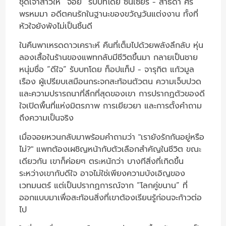
ชุดเจ้าสาวให้ “จอย” รับบทโดย ซินเซียร์ - สาธิดา ศรี
พรหมมา อดีตคนรักในฐานะของขวัญวันแต่งงาน ทั้งที่
หัวใจยังพังไม่เป็นชิ้นดี
ในคืนพาเหรดดาวเคราะห์ คืนที่เต็มไปด้วยพลังลึกลับ หุ่น
ลองเสื้อในร้านของแพทกลับมีชีวิตขึ้นมา กลายเป็นชาย
หนุ่มชื่อ “ดีใจ” รับบทโดย ท็อปแท็ป - จารุกิต แก้วมูล
เรือง ผู้เปรียบเสมือนกระจกสะท้อนตัวตน ความเจ็บปวด
และความปรารถนาที่ลึกที่สุดของเขา การปรากฏตัวของดี
ใจเปิดพื้นที่แห่งมิตรภาพ การเยียวยา และการตั้งคำถาม
ถึงความเป็นจริง
เมื่อจอยหวนกลับมาพร้อมคำถามว่า "เรายังรักกันอยู่หรือ
ไม่?" แพทต้องเผชิญหน้ากับตัวเลือกสำคัญในชีวิต ขณะ
เดียวกัน เขาก็ค่อยๆ ตระหนักว่า บางทีสิ่งที่เกิดขึ้น
ระหว่างเขากับดีใจ อาจไม่ใช่เพียงความบังเอิญของ
เวทมนตร์ แต่เป็นปรากฏการณ์จาก “โลกคู่ขนาน” ที่
ออกแบบมาเพื่อสะท้อนสิ่งที่เขาต้องเรียนรู้ก่อนจะก้าวต่อ
ไป