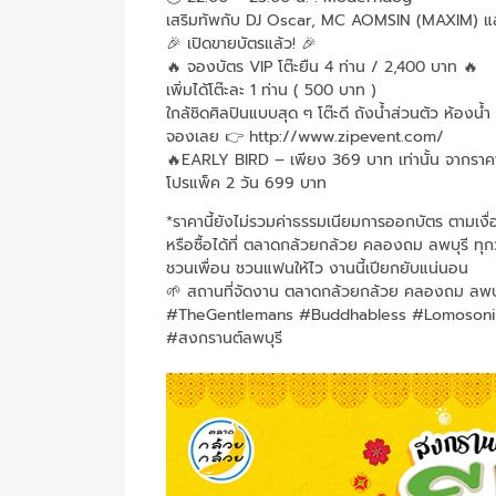
เสริมทัพกับ DJ Oscar, MC AOMSIN (MAXIM) และM
🎉 เปิดขายบัตรแล้ว! 🎉
🔥 จองบัตร VIP โต๊ะยืน 4 ท่าน / 2,400 บาท 🔥
เพิ่มได้โต๊ะละ 1 ท่าน ( 500 บาท )
ใกล้ชิดศิลปินแบบสุด ๆ โต๊ะดี ถังน้ำส่วนตัว ห้องน
จองเลย 👉
http://www.zipevent.com/
🔥EARLY BIRD – เพียง 369 บาท เท่านั้น จากรา
โปรแพ็ค 2 วัน 699 บาท
*ราคานี้ยังไม่รวมค่าธรรมเนียมการออกบัตร ตามเงื่อ
หรือซื้อได้ที่ ตลาดกล้วยกล้วย คลองถม ลพบุรี ทุก
ชวนเพื่อน ชวนแฟนให้ไว งานนี้เปียกยับแน่นอน
🌱 สถานที่จัดงาน ตลาดกล้วยกล้วย คลองถม ลพบุ
#TheGentlemans #Buddhabless #Lomosonic 
#สงกรานต์ลพบุรี