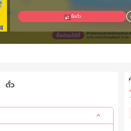
ซื้อตั๋ว
ค
ตั๋ว
ต