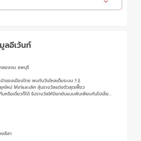
มูลอีเว้นท์
คลองถม ลพบุรี
วหน้าของเมืองไทย พบกับวันไหลเต็มระบบ ‼️🎸
หม่ ให้เท่และเลิศ ลุ้นรางวัลแต่งตัวสุดเฟี๊ยว
มหรือเดี่ยวก็ได้ รับรางวัลให้ปียกยับแบบพับเพียบกันไปเล๊ย...
อยลีลา