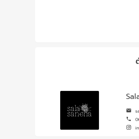
ต
Sal
sa
0
in