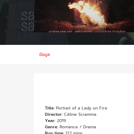
ข้อมูล
Title:
Portrait of a Lady on Fire
Director:
Céline Sciamma
Year:
2019
Genre:
Romance / Drama
Run time:
122 mins