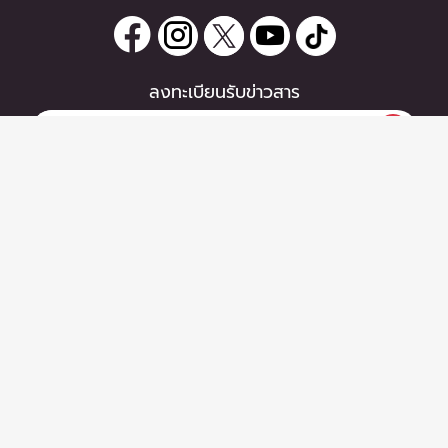
ลงทะเบียนรับข่าวสาร
หากท่านมีคำถาม หรือข้อแนะนำ
กรุณาติดต่อเราได้ที่
Email :
support@zipeventapp.com
Call Center :
02 038 5150
จันทร์-ศุกร์ 10:00-18:00 น.
Copyright © 2026 - Zipevent Co.,Ltd. All Rights Reserved.