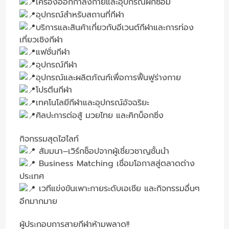
เครื่องออกกำลังกายและอุปกรณ์ฝึกซ้อม
อุปกรณ์สำหรับสถานที่กีฬา
บริการและสินค้าเกี่ยวกับอีเวนต์กีฬาและการท่อง
เที่ยวเชิงกีฬา
แฟชั่นกีฬา
อุปกรณ์กีฬา
อุปกรณ์และผลิตภัณฑ์เพื่อการฟื้นฟูร่างกาย
โปรตีนกีฬา
เทคโนโลยีกีฬาและอุปกรณ์อัจฉริยะ
ศิลปะการต่อสู้ มวยไทย และคิกบ็อกซิ่ง
กิจกรรมสุดไฮไลท์
สัมมนา–เวิร์กช็อปจากผู้เชี่ยวชาญชั้นนำ
Business Matching เชื่อมโอกาสสู่ตลาดต่าง
ประเทศ
เวทีแข่งขันเพาะกายระดับเอเชีย และกิจกรรมอื่นๆ
อีกมากมาย
ผู้ประกอบการสายกีฬาห้ามพลาด!!