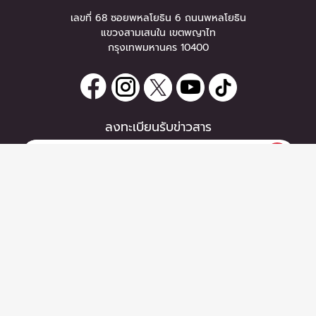
เลขที่ 68 ซอยพหลโยธิน 6 ถนนพหลโยธิน
แขวงสามเสนใน เขตพญาไท
กรุงเทพมหานคร 10400
ลงทะเบียนรับข่าวสาร
0 items
|
หากท่านมีคำถาม หรือข้อแนะนำ
ซื้อตั๋ว
กรุณาติดต่อเราได้ที่
Email :
support@zipeventapp.com
Call Center :
02 038 5150
จันทร์-ศุกร์ 10:00-18:00 น.