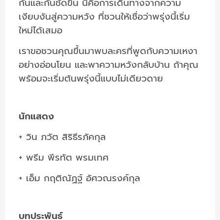
กันและกันชัดขึ้น นี่คือการเดินทางจากความ
เงียบงันสู่ความหวัง ที่ชวนให้เชื่อว่าพรุ่งนี้เริ่ม
ใหม่ได้เสมอ
เราขอชวนคุณขึ้นมาพบละครที่พูดกับความเหงา
อย่างอ่อนโยน และพาความหวังกลับบ้าน ถ้าคุณ
พร้อมจะเริ่มต้นพรุ่งนี้แบบไม่เดียวดาย
นักแสดง
+ วิน ภวัต สิริธีรภัคกุล
+ พรีม พีรทัต พรมเทศ
+ เอ็ม กฤติณัฏฐ์ อัศวณรงค์กุล
บทประพันธ์