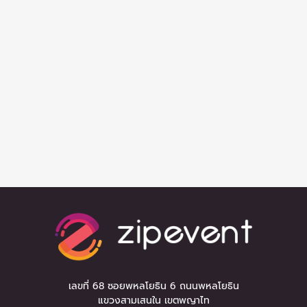
เลขที่ 68 ซอยพหลโยธิน 6 ถนนพหลโยธิน
แขวงสามเสนใน เขตพญาไท