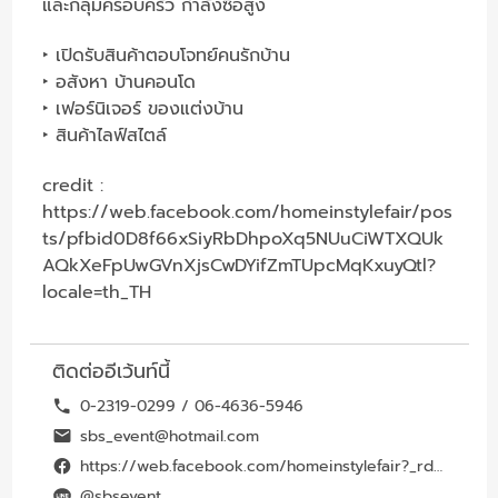
และกลุ่มครอบครัว กำลังซื้อสูง
‣ เปิดรับสินค้าตอบโจทย์คนรักบ้าน
‣ อสังหา บ้านคอนโด
‣ เฟอร์นิเจอร์ ของแต่งบ้าน
‣ สินค้าไลฟ์สไตล์
credit :
https://web.facebook.com/homeinstylefair/pos
ts/pfbid0D8f66xSiyRbDhpoXq5NUuCiWTXQUk
AQkXeFpUwGVnXjsCwDYifZmTUpcMqKxuyQtl?
locale=th_TH
ติดต่ออีเว้นท์นี้
0-2319-0299 / 06-4636-5946
sbs_event@hotmail.com
https://web.facebook.com/homeinstylefair?_rdc=1&_rdr#
@sbsevent