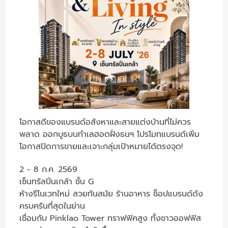
โอกาสดีของแบรนด์อสังหาและสายแต่งบ้านที่ไม่ควร
พลาด ออกบูธบนทำเลฮอตฝั่งธนฯ โปรโมทแบรนด์เพิ่ม
โอกาสปิดการขายและเจาะกลุ่มเป้าหมายได้ตรงจุด!
2 - 8 ก.ค. 2569
เซ็นทรัลปิ่นเกล้า ชั้น G
ห้างรีโนเวทใหม่ สวยทันสมัย ร้านอาหาร ช็อปแบรนด์ดัง
ครบครันที่สุดในย่าน
เชื่อมกับ Pinklao Tower ทราฟฟิคสูง ทั้งชาวออฟฟิส