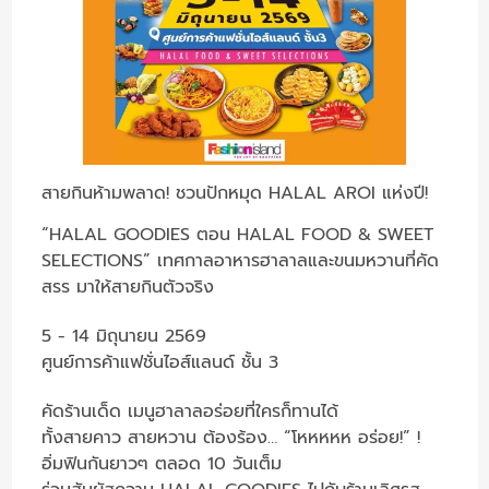
สายกินห้ามพลาด! ชวนปักหมุด HALAL AROI แห่งปี!
“HALAL GOODIES ตอน HALAL FOOD & SWEET
SELECTIONS” เทศกาลอาหารฮาลาลและขนมหวานที่คัด
สรร มาให้สายกินตัวจริง
5 - 14 มิถุนายน 2569
ศูนย์การค้าแฟชั่นไอส์แลนด์ ชั้น 3
คัดร้านเด็ด เมนูฮาลาลอร่อยที่ใครก็ทานได้
ทั้งสายคาว สายหวาน ต้องร้อง… “โหหหหห อร่อย!” !
อิ่มฟินกันยาวๆ ตลอด 10 วันเต็ม