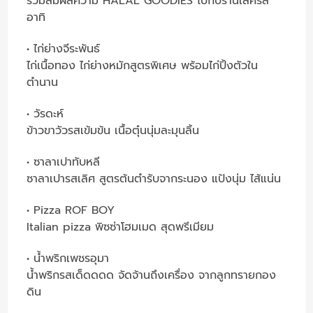
ร่วมสัมผัสความ HALAL GOODIES ไปกับร้านเลิศรส
อาทิ
• ไก่ย่างจีระพันธ์
ไก่เนื้อทอง ไก่ย่างหมักสูตรพิเศษ พร้อมไก่ปิ้งตัวใน
ตำนาน
• วัรดะห์
ข้าวขาวัวรสเข้มข้น เนื้อตุ๋นนุ่มละมุนลิ้น
• ซาลาเปาทับหลี
ซาลาเปารสเลิศ สูตรต้นตำรับจากระนอง แป้งนุ่ม ไส้แน่น
• Pizza ROF BOY
Italian pizza พิซซ่าโฮมเมด สุดพรีเมียม
• น้ำพริกเพชรอุมา
น้ำพริกรสเด็ดดดด จัดจ้านถึงเครื่อง จากลูกทรายกอง
ดิน