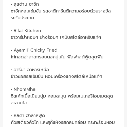
• สุลต่าน ชาชัก
ชาชักหอมเข้มข้น รสชาติการันตีความอร่อยด้วยรางวัล
ระดับประเทศ
• Rifai Kitchen
ชาวาร์ม่าหอมๆ ย่างร้อนๆ เคบับสไตล์อาหรับแท้ๆ
• Ayamii' Chicky Fried
ไก่ทอดฮาลาลกรอบนอกนุ่มใน ฟีลฟาสต์ฟู้ดสุดฟิน
• อารีนา อาหารเหนือ
ข้าวซอยรสเข้มข้น หอมเครื่องแกงสไตล์เหนือแท้ๆ
• NhomMhai
ชีสเค้กเนื้อเนียนนุ่ม หอมละมุน พร้อมเบเกอรีโฮมเมดสุด
ละลายใจ
• ลลิตา ฮาลาลฟู้ด
ก๋วยเตี๋ยวคั่วไก่ และสุกี้แห้งรสกลมกล่อม กระทะร้อนหอม