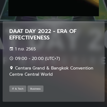
DAAT DAY 2022 - ERA OF
EFFECTIVENESS
1 ก.ย. 2565
09:00 - 20:00 (UTC+7)
Centara Grand & Bangkok Convention
Centre Central World
IT & Tech
Business