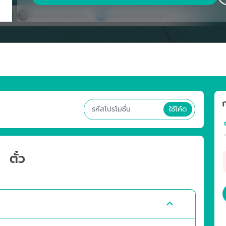
ใช้โค้ด
ต
ตั๋ว