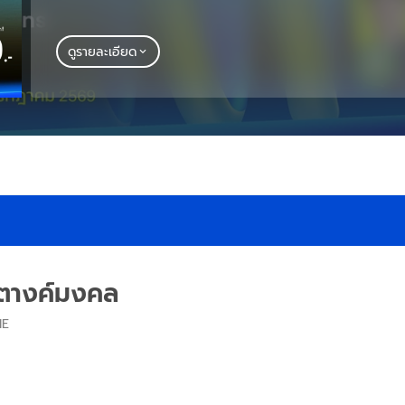
ดูรายละเอียด
สตางค์มงคล
IE