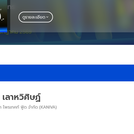
ดูรายละเอียด
 เลาหวิศิษฏ์
ท โพรเทคท์ ฟู้ด จำกัด (KANIVA)