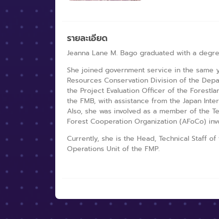
รายละเอียด
Jeanna Lane M. Bago graduated with a degree 
She joined government service in the same 
Resources Conservation Division of the Dep
the Project Evaluation Officer of the Forest
the FMB, with assistance from the Japan Inte
Also, she was involved as a member of the T
Forest Cooperation Organization (AFoCo) invo
Currently, she is the Head, Technical Staff o
Operations Unit of the FMP.