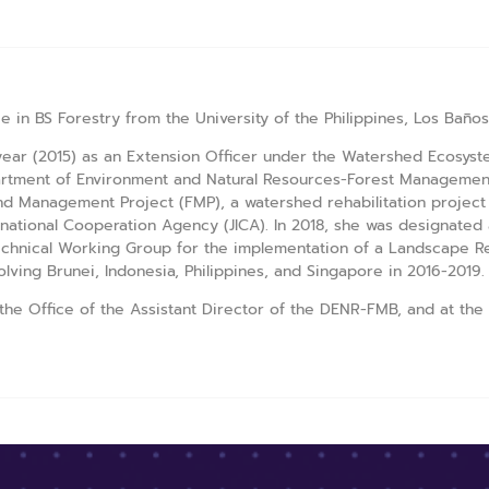
in BS Forestry from the University of the Philippines, Los Baños
year (2015) as an Extension Officer under the Watershed Ecosys
artment of Environment and Natural Resources-Forest Managemen
land Management Project (FMP), a watershed rehabilitation proje
rnational Cooperation Agency (JICA). In 2018, she was designated 
echnical Working Group for the implementation of a Landscape R
lving Brunei, Indonesia, Philippines, and Singapore in 2016-2019.
f the Office of the Assistant Director of the DENR-FMB, and at th