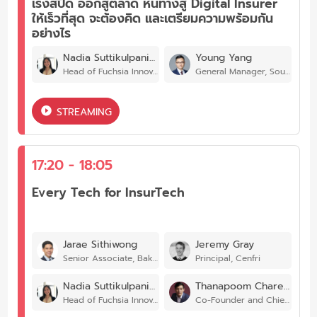
เร่งสปีด ออกสู่ตลาด หนทางสู่ Digital Insurer
ให้เร็วที่สุด จะต้องคิด และเตรียมความพร้อมกัน
อย่างไร
Nadia Suttikulpanich
Young Yang
Head of Fuchsia Innovation Centre, Muang Thai Life Assurance
General Manager, Southeast Asia,ZA Tech Global
STREAMING
17:20 - 18:05
Every Tech for InsurTech
Jarae Sithiwong
Jeremy Gray
Senior Associate, Baker McKenzie, Thailand.
Principal, Cenfri
Nadia Suttikulpanich
Thanapoom Chareonsiri
Head of Fuchsia Innovation Centre, Muang Thai Life Assurance
Co-Founder and Chief Executive Officer, AppMan