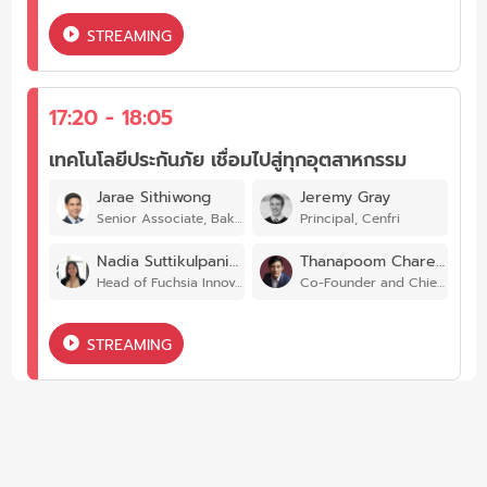
STREAMING
17:20 - 18:05
เทคโนโลยีประกันภัย เชื่อมไปสู่ทุกอุตสาหกรรม
Jarae Sithiwong
Jeremy Gray
Senior Associate, Baker McKenzie, Thailand.
Principal, Cenfri
Nadia Suttikulpanich
Thanapoom Chareonsiri
Head of Fuchsia Innovation Centre, Muang Thai Life Assurance
Co-Founder and Chief Executive Officer, AppMan
STREAMING