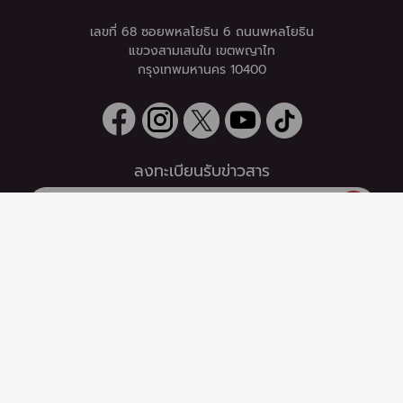
เลขที่ 68 ซอยพหลโยธิน 6 ถนนพหลโยธิน
แขวงสามเสนใน เขตพญาไท
กรุงเทพมหานคร 10400
ลงทะเบียนรับข่าวสาร
0 items
|
หากท่านมีคำถาม หรือข้อแนะนำ
ลงทะเบียน
กรุณาติดต่อเราได้ที่
Email :
support@zipeventapp.com
Call Center :
02 038 5150
จันทร์-ศุกร์ 10:00-18:00 น.